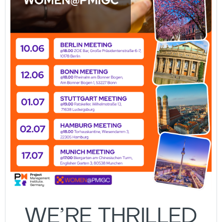
WE’RE THRILLED