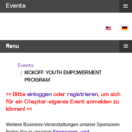
≡
Events
SPRACHE 
≡
Menu
Events
KICKOFF: YOUTH EMPOWERMENT
PROGRAM
>> Bitte
einloggen
oder
registrieren
, um sich
für ein Chapter-eigenes Event anmelden zu
können! <<
Weitere Business-Veranstaltungen unserer Sponsoren
finden Sie in unserem
Sponsoren- und