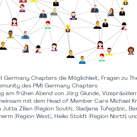
PMI Germany Chapters die Möglichkeit, Fragen zu T
Community des PMI Germany Chapters
log am frühen Abend von Jörg Glunde, Vizepräsiden
emeinsam mit dem Head of Member Care Michael Kr
tta Zilian (Region South), Sladjana Tufegdzic, Be
herm (Region West), Heiko Stoldt (Region North) un