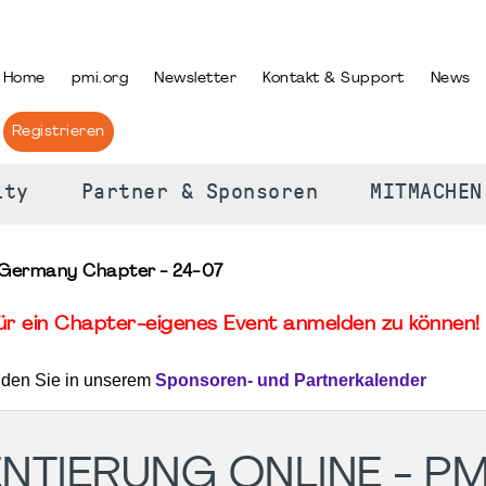
PRACHE AUSWÄHLEN
Home
pmi.org
Newsletter
Kontakt & Support
News
Registrieren
ity
Partner & Sponsoren
MITMACHEN
I Germany Chapter - 24-07
für ein Chapter-eigenes Event anmelden zu können! 
nden Sie in unserem
Sponsoren- und Partnerkalender
NTIERUNG ONLINE - PM