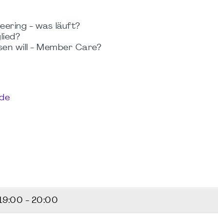
eering - was läuft?
lied?
sen will - Member Care?
.de
19:00 - 20:00