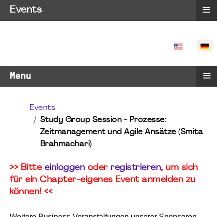
≡
Events
SPRACHE 
≡
Menu
Events
Study Group Session - Prozesse:
Zeitmanagement und Agile Ansätze (Smita
Brahmachari)
>> Bitte
einloggen
oder
registrieren
, um sich
für ein Chapter-eigenes Event anmelden zu
können! <<
Weitere Business-Veranstaltungen unserer Sponsoren