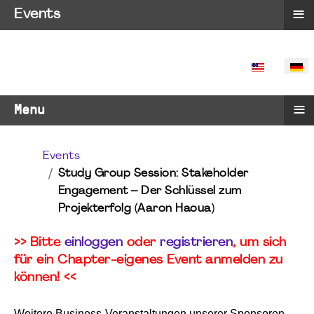
≡
Events
SPRACHE 
≡
Menu
Events
Study Group Session: Stakeholder
Engagement – Der Schlüssel zum
Projekterfolg (Aaron Haoua)
>> Bitte
einloggen
oder
registrieren
, um sich
für ein Chapter-eigenes Event anmelden zu
können! <<
Weitere Business-Veranstaltungen unserer Sponsoren