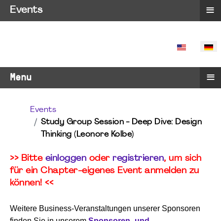
≡
Events
SPRACHE 
≡
Menu
Events
Study Group Session - Deep Dive: Design
Thinking (Leonore Kolbe)
>> Bitte
einloggen
oder
registrieren
, um sich
für ein Chapter-eigenes Event anmelden zu
können! <<
Weitere Business-Veranstaltungen unserer Sponsoren
finden Sie in unserem
Sponsoren- und