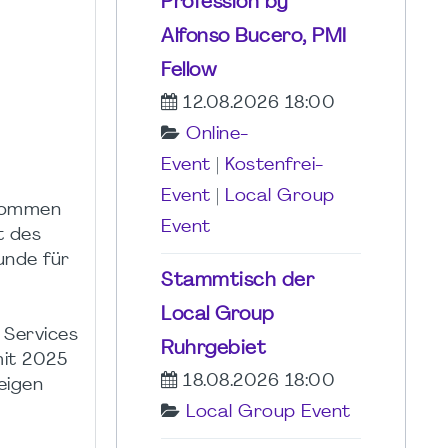
Profession by
Alfonso Bucero, PMI
Fellow
12.08.2026 18:00
Online-
Event
|
Kostenfrei-
Event
|
Local Group
lkommen
Event
t des
unde für
Stammtisch der
Local Group
 Services
Ruhrgebiet
mit 2025
18.08.2026 18:00
eigen
Local Group Event