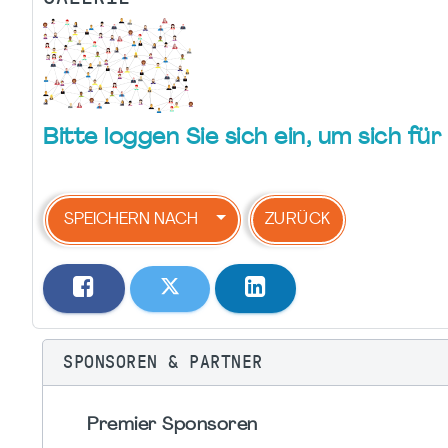
Bitte loggen Sie sich ein, um sich f
SPEICHERN NACH
ZURÜCK
SPONSOREN & PARTNER
Premier Sponsoren