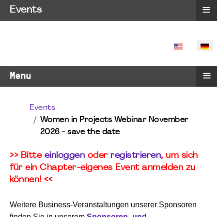
≡
Events
SPRACHE 
≡
Menu
Events
Women in Projects Webinar November
2026 - save the date
>> Bitte
einloggen
oder
registrieren
, um sich
für ein Chapter-eigenes Event anmelden zu
können! <<
Weitere Business-Veranstaltungen unserer Sponsoren
finden Sie in unserem
Sponsoren- und