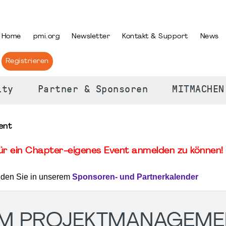
PRACHE AUSWÄHLEN
Home
pmi.org
Newsletter
Kontakt & Support
News
Registrieren
ity
Partner & Sponsoren
MITMACHEN
ent
für ein Chapter-eigenes Event anmelden zu können! 
nden Sie in unserem
Sponsoren- und Partnerkalender
I IM PROJEKTMANAGEM