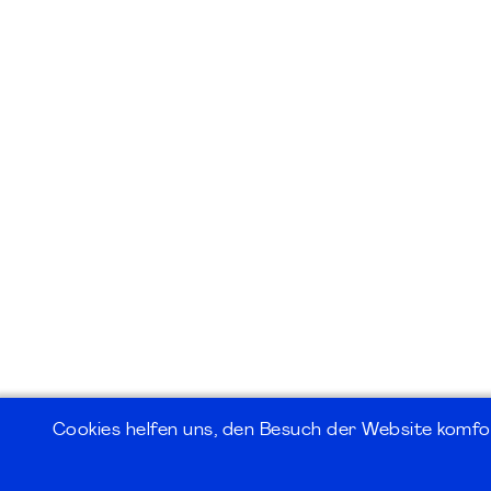
Cookies helfen uns, den Besuch der Website komfo
©2026
PMI Germany Chapter e.V.