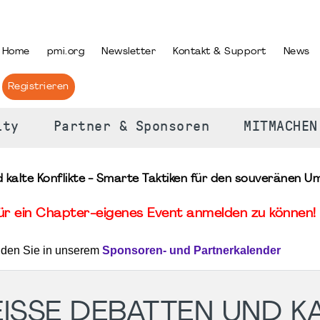
PRACHE AUSWÄHLEN
Home
pmi.org
Newsletter
Kontakt & Support
News
Registrieren
ity
Partner & Sponsoren
MITMACHEN
lte Konflikte - Smarte Taktiken für den souveränen Um
für ein Chapter-eigenes Event anmelden zu können! 
nden Sie in unserem
Sponsoren- und Partnerkalender
SE DEBATTEN UND KAL