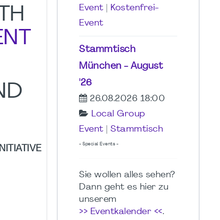
Event
|
Kostenfrei-
TH
Event
ENT
Stammtisch
München - August
'26
AND
26.08.2026 18:00
Local Group
Event
|
Stammtisch
- Special Events -
ITIATIVE
Sie wollen alles sehen?
Dann geht es hier zu
unserem
>> Eventkalender <<
.