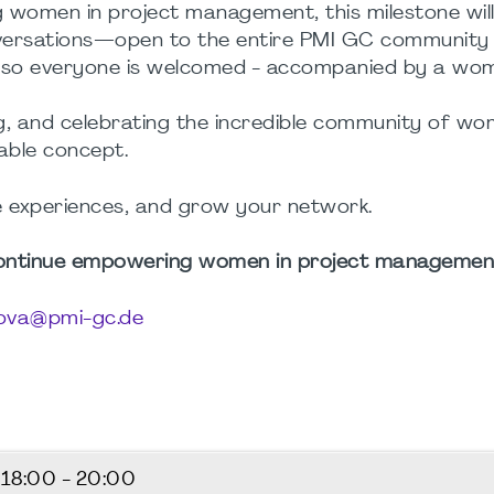
g women in project management, this milestone wil
nversations—open to the entire PMI GC community
also everyone is welcomed -
accompanied by a wo
ng, and celebrating the incredible community of wo
table concept.
e experiences, and grow your network.
 continue empowering women in project managemen
lova@pmi-gc.de
6
18:00 - 20:00