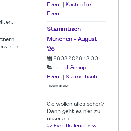
Event
|
Kostenfrei-
Event
llten.
Stammtisch
München - August
rtnern
rs, die
'26
26.08.2026 18:00
Local Group
Event
|
Stammtisch
- Special Events -
Sie wollen alles sehen?
Dann geht es hier zu
unserem
>> Eventkalender <<
.