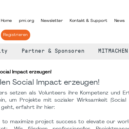
PRACHE AUSWÄHLEN
Home
pmi.org
Newsletter
Kontakt & Support
News
Registrieren
ity
Partner & Sponsoren
MITMACHEN
 Social Impact erzeugen!
ollen Social Impact erzeugen!
ers setzen als Volunteers ihre Kompetenz und Er
n, um Projekte mit sozialer Wirksamkeit (Social
geht, erfahrt ihr hier:
s to maximize project success to elevate our wor