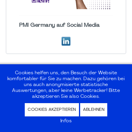
PMI Germany auf Social Media
Cookies helfen uns, den Besuch der Website
komfortabler für Sie zu machen. Dazu gehören bei
uns auch anonymisierte statistische
©2026
PMI Germany Chapter e.V.
Auswertungen, aber keine Werbetracker! Bitte
akzeptieren Sie also Cookies.
Impressum | Kontakt | Disclaimer |
COOKIES AKZEPTIEREN
ABLEHNEN
Datenschutz / Privacy Policy |
Nutzungsbedingungen Internet Forum
Infos