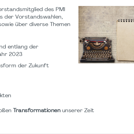
orstandsmitglied des PMI
is der Vorstandswahlen,
sowie über diverse Themen
end entlang der
Jahr 2023
sform der Zukunft
ekten
roßen
Transformationen
unserer Zeit