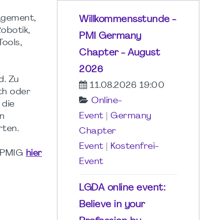
agement,
Willkommensstunde -
obotik,
PMI Germany
ools,
Chapter - August
2026
d. Zu
11.08.2026 19:00
th oder
Online-
 die
Event
|
Germany
n
rten.
Chapter
Event
|
Kostenfrei-
23PMIG
hier
Event
LGDA online event:
Believe in your