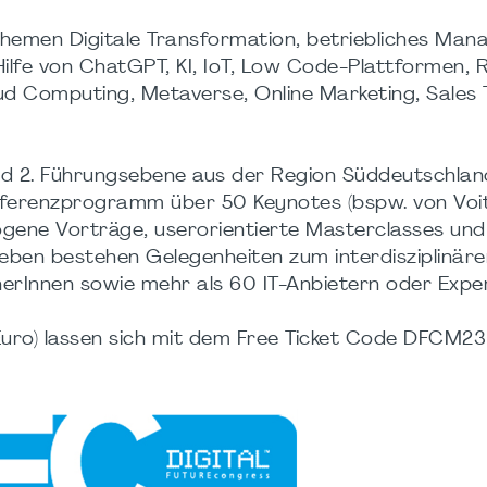
Themen Digitale Transformation, betriebliches Man
lfe von ChatGPT, KI, IoT, Low Code-Plattformen, R
ud Computing, Metaverse, Online Marketing, Sales T
nd 2. Führungsebene aus der Region Süddeutschlan
nferenzprogramm über 50 Keynotes (bspw. von Voi
ogene Vorträge, userorientierte Masterclasses und
eben bestehen Gelegenheiten zum interdisziplinäre
rInnen sowie mehr als 60 IT-Anbietern oder Expe
9 Euro) lassen sich mit dem Free Ticket Code DFCM