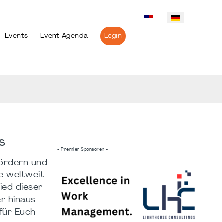
Events
Event Agenda
Login
s
- Premier Sponsoren -
fördern und
e weltweit
ied dieser
r hinaus
 für Euch