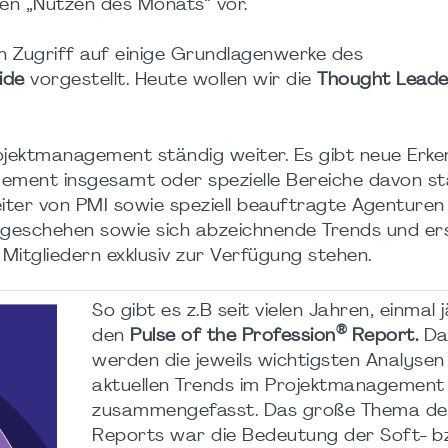
nen „Nutzen des Monats“ vor.
en Zugriff auf einige Grundlagenwerke des
ide
vorgestellt. Heute wollen wir die
Thought Leade
ojektmanagement ständig weiter. Es gibt neue Erke
gement insgesamt oder spezielle Bereiche davon st
eiter von PMI sowie speziell beauftragte Agenturen
geschehen sowie sich abzeichnende Trends und ers
Mitgliedern exklusiv zur Verfügung stehen.
So gibt es z.B seit vielen Jahren, einmal j
®
den
Pulse of the Profession
Report.
Da
werden die jeweils wichtigsten Analysen
aktuellen Trends im Projektmanagement
zusammengefasst. Das große Thema des
Reports war die Bedeutung der Soft- b