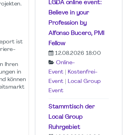
LGDA online event:
ojekten.
Believe in your
Profession by
Alfonso Bucero, PMI
eport ist
Fellow
riere-
12.08.2026 18:00
Online-
n Ihren
ungen in
Event
|
Kostenfrei-
und können
Event
|
Local Group
eitsmarkt
Event
Stammtisch der
Local Group
Ruhrgebiet