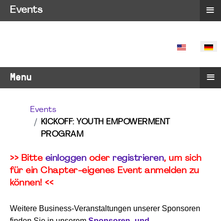
≡
Events
SPRACHE 
≡
Menu
Events
KICKOFF: YOUTH EMPOWERMENT
PROGRAM
>> Bitte
einloggen
oder
registrieren
, um sich
für ein Chapter-eigenes Event anmelden zu
können! <<
Weitere Business-Veranstaltungen unserer Sponsoren
finden Sie in unserem
Sponsoren- und