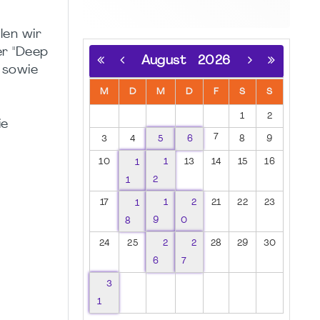
len wir
r "Deep
August
2026
 sowie
M
D
M
D
F
S
S
1
2
ie
7
3
4
5
6
8
9
10
1
1
13
14
15
16
1
2
17
1
1
2
21
22
23
8
9
0
24
25
2
2
28
29
30
6
7
3
1