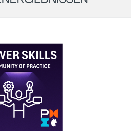
Wil
- PM
Ger
Cha
LG
Aug
Darmstadt
Roundtable
11.
-
20:
#43
Onli
(POSTPONED
to 31.08)
31.08.2026
18:00
-
19:30