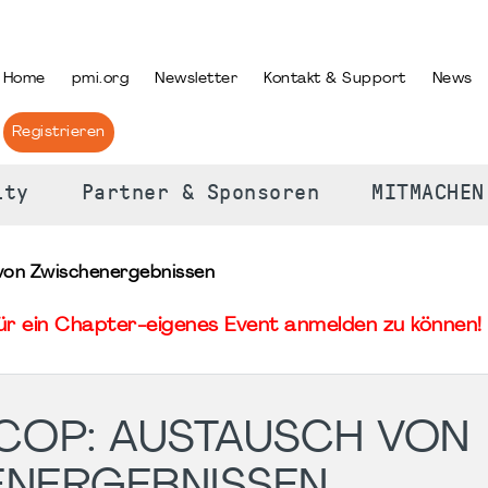
PRACHE AUSWÄHLEN
Home
pmi.org
Newsletter
Kontakt & Support
News
Registrieren
ity
Partner & Sponsoren
MITMACHEN
 von Zwischenergebnissen
für ein Chapter-eigenes Event anmelden zu können! 
 COP: AUSTAUSCH VON
ENERGEBNISSEN