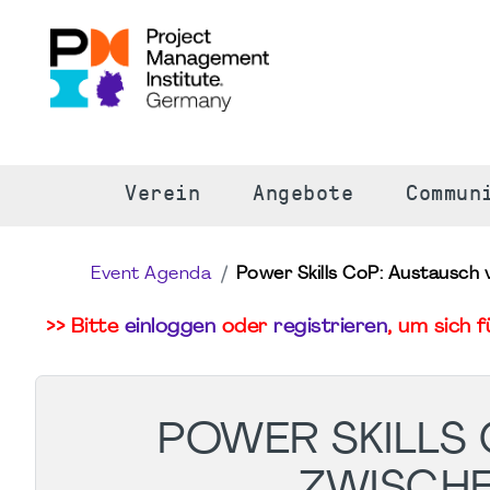
S
Verein
Angebote
Commun
Event Agenda
Power Skills CoP: Austausch
>> Bitte
einloggen
oder
registrieren
, um sich 
POWER SKILLS
ZWISCH