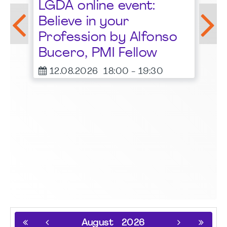
LGDA online event:
G
Believe in your
1
Profession by Alfonso
F
Bucero, PMI Fellow
er
12.08.2026
18:00
-
19:30
August
2026