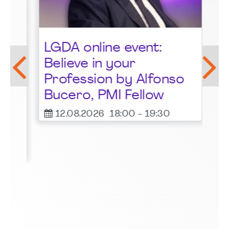
St
LGDA online event:
G
Believe in your
1
Profession by Alfonso
F
Bucero, PMI Fellow
er
12.08.2026
18:00
-
19:30