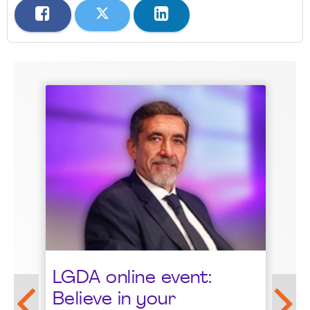
St
LGDA online event:
G
Believe in your
1