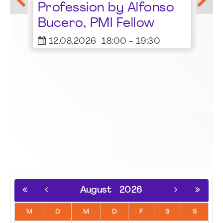
Profession by Alfonso
F
Bucero, PMI Fellow
er
12.08.2026
18:00
-
19:30
August
2026
M
D
M
D
F
S
S