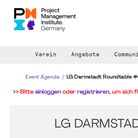
S
Verein
Angebote
Commun
Event Agenda
LG Darmstadt Roundtable #
>> Bitte
einloggen
oder
registrieren
, um sich 
LG DARMSTA