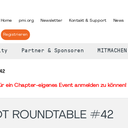
PRACHE AUSWÄHLEN
Home
pmi.org
Newsletter
Kontakt & Support
News
Registrieren
ity
Partner & Sponsoren
MITMACHEN
42
für ein Chapter-eigenes Event anmelden zu können! 
DT ROUNDTABLE #42