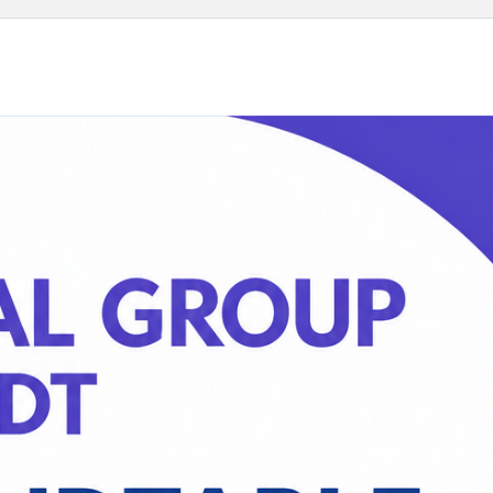
English
7th
BookClub
Rou
August 2026
Loc
Main
27.08.2026
18:30
202
-
20:00
Online
06.
18:0
Hya
Rege
Mainz