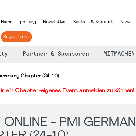
PRACHE AUSWÄHLEN
Home
pmi.org
Newsletter
Kontakt & Support
News
Registrieren
ity
Partner & Sponsoren
MITMACHEN
 Germany Chapter (24-10)
für ein Chapter-eigenes Event anmelden zu können! 
 ONLINE - PMI GERMA
TER (24-10)