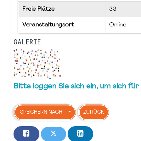
Freie Plätze
33
Veranstaltungsort
Online
GALERIE
Bitte loggen Sie sich ein, um sich f
SPEICHERN NACH
ZURÜCK