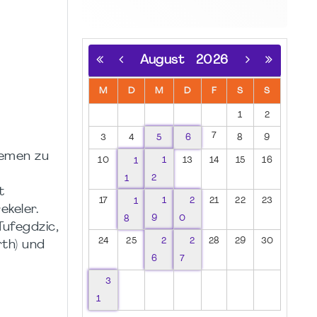
August
2026
M
D
M
D
F
S
S
1
2
7
3
4
5
6
8
9
hemen zu
10
1
1
13
14
15
16
1
2
t
17
1
1
2
21
22
23
keler.
8
9
0
Tufegdzic,
24
25
2
2
28
29
30
th) und
6
7
3
1