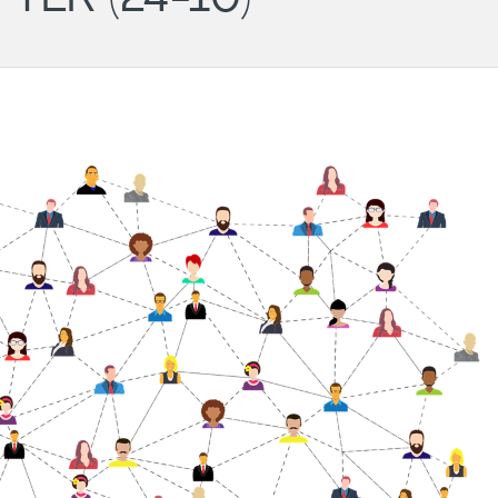
Wil
- PM
Ger
Cha
LG
Aug
Darmstadt
Roundtable
11.
-
20:
#43
Onli
(POSTPONED
to 31.08)
31.08.2026
18:00
-
19:30