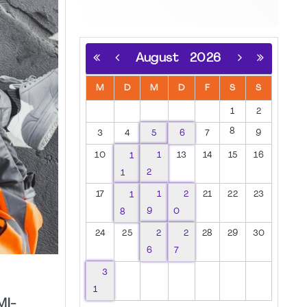
August
2026
M
D
M
D
F
S
S
1
2
8
3
4
5
6
7
9
10
1
1
13
14
15
16
1
2
17
1
1
2
21
22
23
8
9
0
24
25
2
2
28
29
30
6
7
3
1
MI-