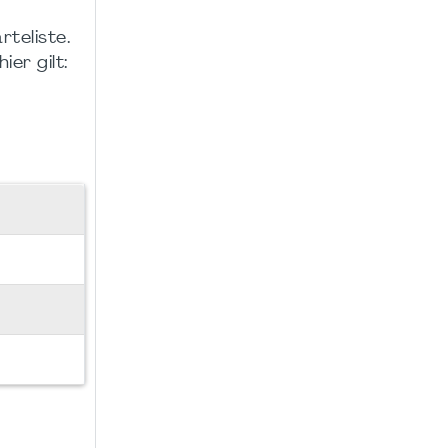
teliste.
er gilt: