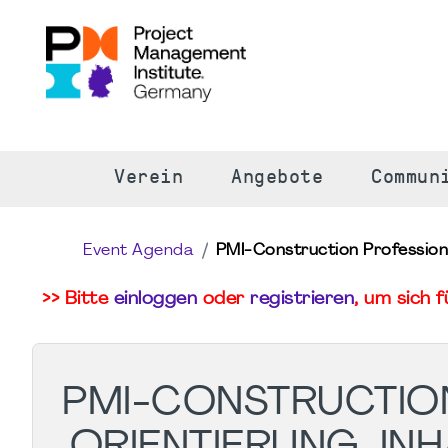
S
Verein
Angebote
Commun
Event Agenda
PMI-Construction Professiona
>> Bitte
einloggen
oder
registrieren
, um sich 
PMI-CONSTRUCTION
ORIENTIERUNG, INH