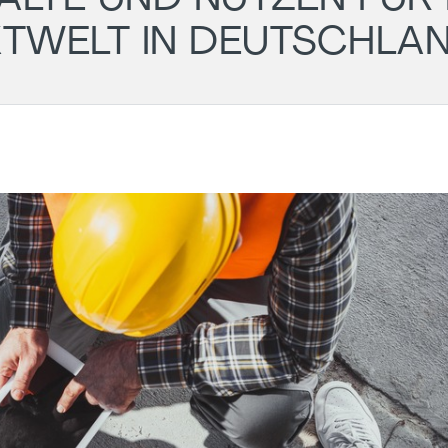
KTWELT IN DEUTSCHLA
Wil
- PM
Ger
Cha
LG
Aug
Darmstadt
Roundtable
11.
-
20:
#43
Onli
(POSTPONED
to 31.08)
31.08.2026
18:00
-
19:30