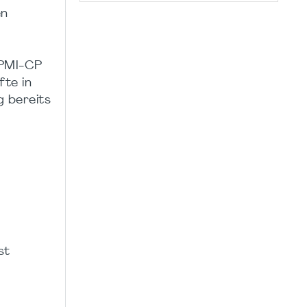
en
 PMI-CP
fte in
g bereits
st