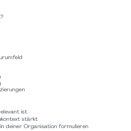
t?
turumfeld
n
g
izierungen
elevant ist
kontext stärkt
n deiner Organisation formulieren