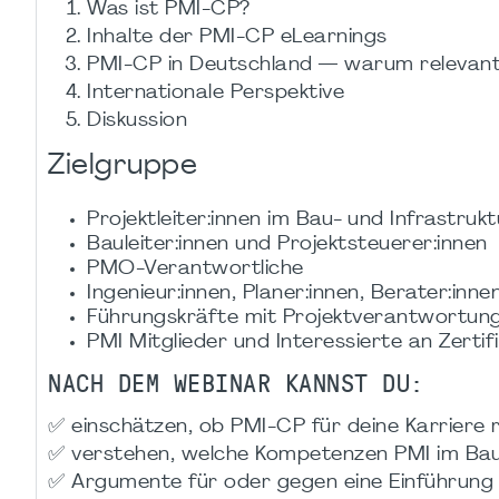
Was ist PMI-CP?
Inhalte der PMI-CP eLearnings
PMI-CP in Deutschland — warum relevan
Internationale Perspektive
Diskussion
Zielgruppe
Projektleiter:innen im Bau- und Infrastruk
Bauleiter:innen und Projektsteuerer:innen
PMO-Verantwortliche
Ingenieur:innen, Planer:innen, Berater:inne
Führungskräfte mit Projektverantwortun
PMI Mitglieder und Interessierte an Zertif
NACH DEM WEBINAR KANNST DU:
✅ einschätzen, ob PMI-CP für deine Karriere r
✅ verstehen, welche Kompetenzen PMI im Bau
✅ Argumente für oder gegen eine Einführung i