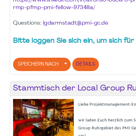
https://www.linkedin.com/in/alfonso-bucero-
rmp-pfmp-pmi-fellow-97348a/
Questions:
lgdarmstadt@pmi-gc.de
Bitte loggen Sie sich ein, um sich f
SPEICHERN NACH
DETAILS
Stammtisch der Local Group Ru
Liebe Projektmanagement-En
wir laden Euch herzlich zum 
Group Ruhrgebiet des PMI G