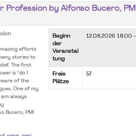
ur Profession by Alfonso Bucero, PM
ssion
Beginn
12.08.2026
18:00 
der
mazing efforts
Veranstal
many stories to
tung
ief. The first
wer is “do I
Freie
57
aware of the
Plätze
agues. One of my
I am always
ny
so Bucero, PMI