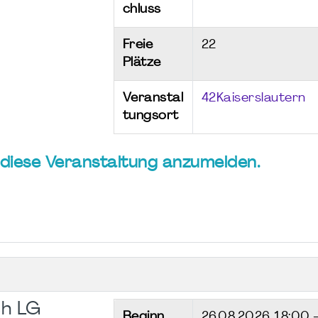
chluss
Freie
22
Plätze
Veranstal
42Kaiserslautern
tungsort
ür diese Veranstaltung anzumelden.
h LG
Beginn
26.08.2026
18:00 