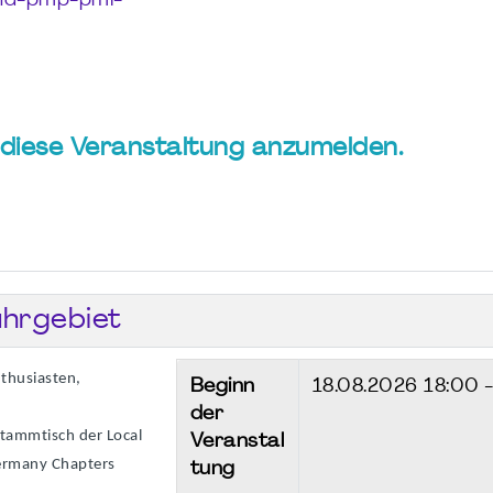
phd-pmp-pmi-
ür diese Veranstaltung anzumelden.
hrgebiet
thusiasten,
Beginn
18.08.2026
18:00 
der
Stammtisch der Local
Veranstal
ermany Chapters
tung