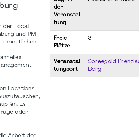
nburg
der
Veranstal
tung
r der Local
nburg und PM-
Freie
8
um monatlichen
Plätze
ormelles
Veranstal
Spreegold Prenzla
ktmanagement
tungsort
Berg
den Locations
 auszutauschen,
nüpfen. Es
träge oder
die Arbeit der