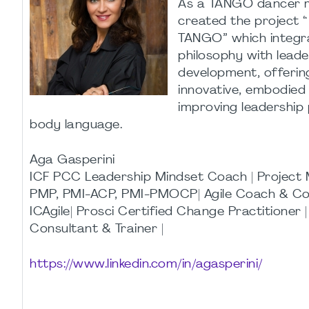
As a TANGO dancer my
created the project 
TANGO” which integr
philosophy with leade
development, offering
innovative, embodied
improving leadership
body language.
Aga Gasperini
ICF PCC Leadership Mindset Coach | Projec
PMP, PMI-ACP, PMI-PMOCP| Agile Coach & Co
ICAgile| Prosci Certified Change Practitioner 
Consultant & Trainer |
https://www.linkedin.com/in/agasperini/