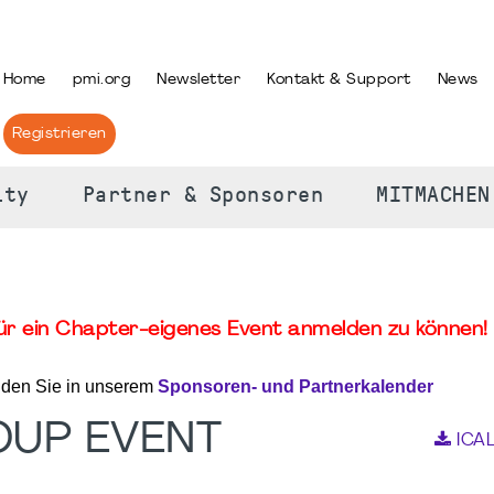
PRACHE AUSWÄHLEN
Home
pmi.org
Newsletter
Kontakt & Support
News
Registrieren
ity
Partner & Sponsoren
MITMACHEN
für ein Chapter-eigenes Event anmelden zu können! 
nden Sie in unserem
Sponsoren- und Partnerkalender
OUP EVENT
ICA