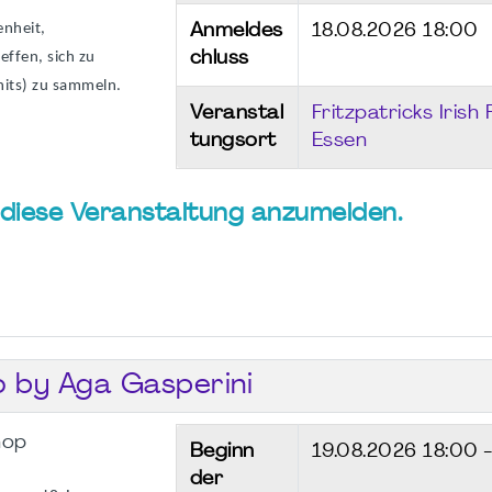
enheit,
Anmeldes
18.08.2026 18:00
ffen, sich zu
chluss
nits) zu sammeln.
Veranstal
Fritzpatricks Irish
tungsort
Essen
ür diese Veranstaltung anzumelden.
o by Aga Gasperini
hop
Beginn
19.08.2026
18:00 
der