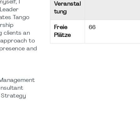
self, I
Veranstal
“Leader
tung
ates Tango
rship
Freie
66
 clients an
Plätze
 approach to
 presence and
t Management
nsultant
| Strategy