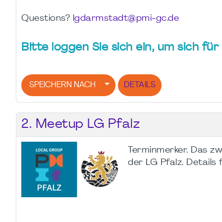
Questions?
lgdarmstadt@pmi-gc.de
Bitte loggen Sie sich ein, um sich f
SPEICHERN NACH
DETAILS
2. Meetup LG Pfalz
Terminmerker. Das z
der LG Pfalz. Details 