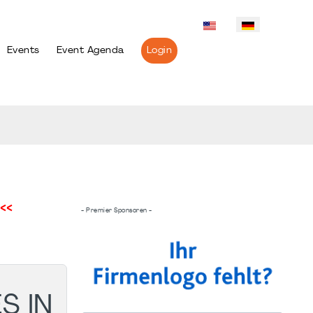
Events
Event Agenda
Login
<<
- Premier Sponsoren -
S IN