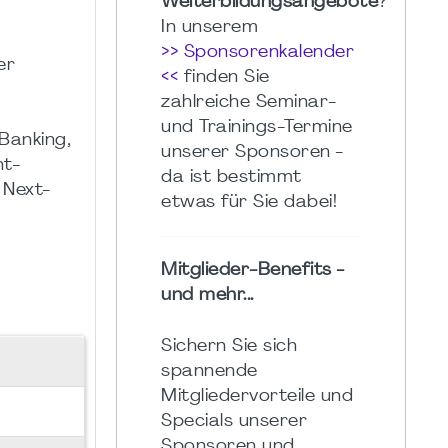
Weiterbildungsangebote
?
In unserem
>> Sponsorenkalender
er
<<
finden Sie
zahlreiche Seminar-
und Trainings-Termine
Banking,
unserer Sponsoren -
nt-
da ist bestimmt
 Next-
etwas für Sie dabei!
Mitglieder-Benefits -
und mehr...
Sichern Sie sich
spannende
Mitgliedervorteile und
Specials unserer
Sponsoren und