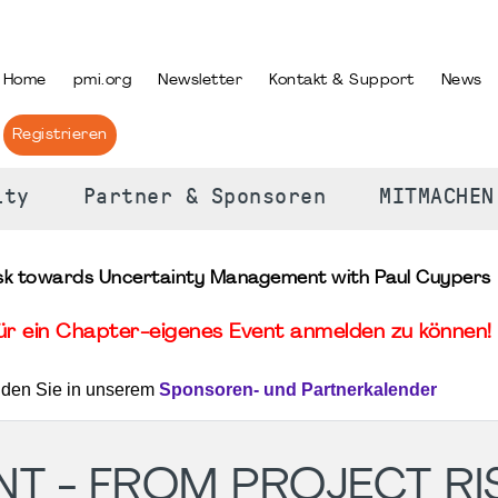
PRACHE AUSWÄHLEN
Home
pmi.org
Newsletter
Kontakt & Support
News
Registrieren
ity
Partner & Sponsoren
MITMACHEN
isk towards Uncertainty Management with Paul Cuypers
für ein Chapter-eigenes Event anmelden zu können! 
nden Sie in unserem
Sponsoren- und Partnerkalender
NT - FROM PROJECT RI