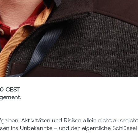
00 CEST
agement
gaben, Aktivitäten und Risiken allein nicht ausreich
eisen ins Unbekannte – und der eigentliche Schlüsse