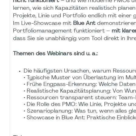
nicht funktioniert
– und wie moderne PMOs und 
lernen, wie sich Kapazitäten realistisch plane
Projekte, Linie und Portfolio endlich mit ein
Im Live-Showcase mit
Blue Ant
demonstrieren 
Portfoliomanagement funktioniert –
mit klar
dass Sie sie unabhängig vom Tool direkt in I
Themen des Webinars sind u. a.:
Die häufigsten Ursachen, warum Ressou
• Typische Muster von Überlastung im Mul
• Frühe Engpass-Erkennung: Welche Daten 
• Realistische Kapazitätsplanung: Von W
• Ressourcen transparent steuern: Team-La
• Die Rolle des PMO: Wie Linie, Projekte 
• Szenarioplanung: Was tun, wenn alles glei
• Showcase in Blue Ant: Praktische Einblic