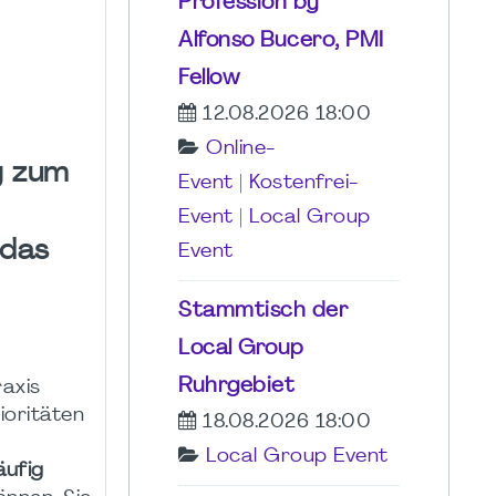
Profession by
Alfonso Bucero, PMI
Fellow
12.08.2026 18:00
Online-
g zum
Event
|
Kostenfrei-
Event
|
Local Group
edas
Event
Stammtisch der
Local Group
Ruhrgebiet
raxis
ioritäten
18.08.2026 18:00
Local Group Event
ufig