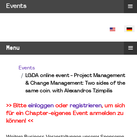
≡
Events
SPRACHE 
≡
Menu
Events
LGDA online event - Project Management
& Change Management: Two sides of the
same coin. with Alexandros Tzimpilis
>> Bitte
einloggen
oder
registrieren
, um sich
für ein Chapter-eigenes Event anmelden zu
können! <<
Weitere Business-Veranstaltungen unserer Sponsoren