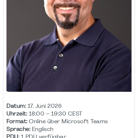
Datum:
17. Juni 2026
Uhrzeit:
18:00 – 19:30 CEST
Format:
Online über Microsoft Teams
Sprache:
Englisch
PDU:
1 PDU verfügbar