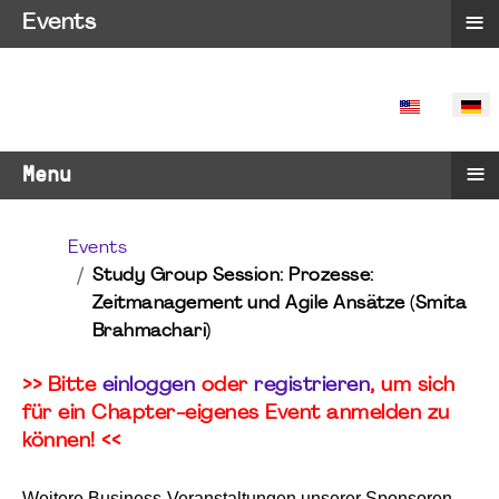
≡
Events
SPRACHE 
≡
Menu
Events
Study Group Session: Prozesse:
Zeitmanagement und Agile Ansätze (Smita
Brahmachari)
>> Bitte
einloggen
oder
registrieren
, um sich
für ein Chapter-eigenes Event anmelden zu
können! <<
Weitere Business-Veranstaltungen unserer Sponsoren