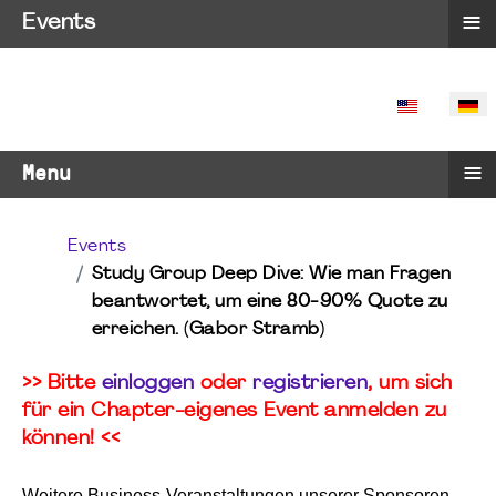
≡
Events
SPRACHE 
≡
Menu
Events
Study Group Deep Dive: Wie man Fragen
beantwortet, um eine 80-90% Quote zu
erreichen. (Gabor Stramb)
>> Bitte
einloggen
oder
registrieren
, um sich
für ein Chapter-eigenes Event anmelden zu
können! <<
Weitere Business-Veranstaltungen unserer Sponsoren