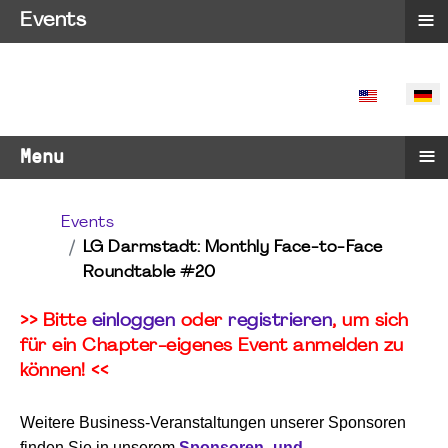
≡
Events
SPRACHE 
≡
Menu
Events
LG Darmstadt: Monthly Face-to-Face
Roundtable #20
>> Bitte
einloggen
oder
registrieren
, um sich
für ein Chapter-eigenes Event anmelden zu
können! <<
Weitere Business-Veranstaltungen unserer Sponsoren
finden Sie in unserem
Sponsoren- und