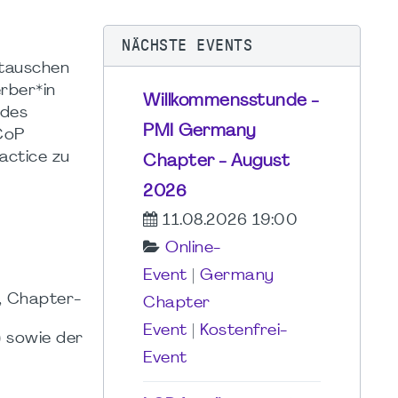
NÄCHSTE EVENTS
stauschen
rber*in
Willkommensstunde -
 des
PMI Germany
CoP
actice zu
Chapter - August
2026
11.08.2026 19:00
Online-
Event
|
Germany
, Chapter-
Chapter
Event
|
Kostenfrei-
) sowie der
Event