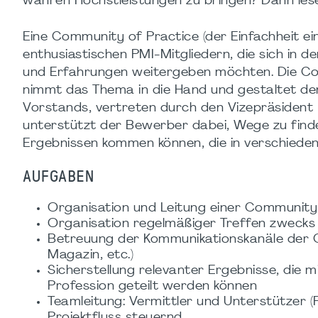
wahren Höchstleistungen zu bringen? Dann lese h
Eine Community of Practice (der Einfachheit e
enthusiastischen PMI-Mitgliedern, die sich in 
und Erfahrungen weitergeben möchten. Die CoP
nimmt das Thema in die Hand und gestaltet d
Vorstands, vertreten durch den Vizepräsident 
unterstützt der Bewerber dabei, Wege zu finde
Ergebnissen kommen können, die in verschied
AUFGABEN
Organisation und Leitung einer Community 
Organisation regelmäßiger Treffen zweck
Betreuung der Kommunikationskanäle der C
Magazin, etc.)
Sicherstellung relevanter Ergebnisse, die m
Profession geteilt werden können
Teamleitung: Vermittler und Unterstützer (F
Projektfluss steuernd