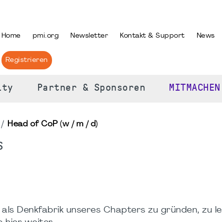
PRACHE AUSWÄHLEN
Home
pmi.org
Newsletter
Kontakt & Support
News
Registrieren
ity
Partner & Sponsoren
MITMACHEN
Head of CoP (w / m / d)
S
 als Denkfabrik unseres Chapters zu gründen, zu le