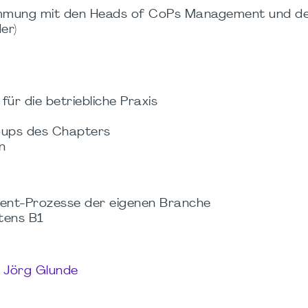
immung mit den Heads of CoPs Management und d
er)
r die betriebliche Praxis
roups des Chapters
in
ment-Prozesse der eigenen Branche
tens B1
d Jörg Glunde