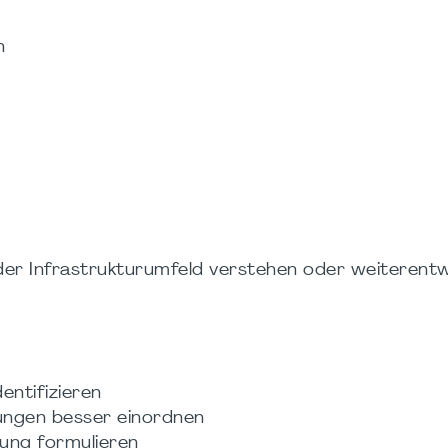
n
der Infrastrukturumfeld verstehen oder weiterentw
entifizieren
ungen besser einordnen
ung formulieren