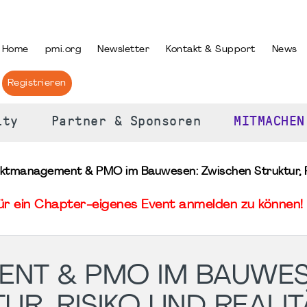
PRACHE AUSWÄHLEN
Home
pmi.org
Newsletter
Kontakt & Support
News
Registrieren
ity
Partner & Sponsoren
MITMACHEN
ektmanagement & PMO im Bauwesen: Zwischen Struktur, Ri
für ein Chapter-eigenes Event anmelden zu können! 
NT & PMO IM BAUWES
R, RISIKO UND REALIT