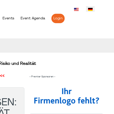
Events
Event Agenda
Login
siko und Realität
<<
- Premier Sponsoren -
EN:
ÄT