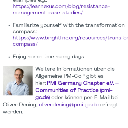
examples e.g.:
https://learnexus.com/blog/resistance-
management-case-studies/
Familiarize yourself with the transformation
compass:
https://www.brightline.org/resources/transfo
compass/
Enjoy some time sunny days
Weitere Informationen über die
Allgemeine PM-CoP gibt es
hier:
PMI Germany Chapter e.V. –
Communities of Practice (pmi-
gc.de)
oder können per E-Mail bei
Oliver Dening,
oliver.dening@pmi-gc.de
erfragt
werden.