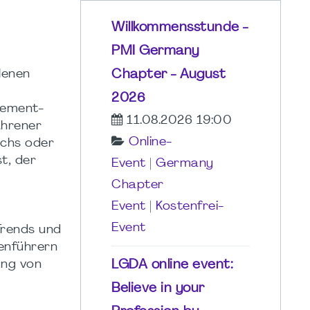
Willkommensstunde -
PMI Germany
Chapter - August
lenen
2026
gement-
11.08.2026 19:00
ahrener
Online-
chs oder
t, der
Event
|
Germany
Chapter
Event
|
Kostenfrei-
Event
Trends und
enführern
LGDA online event:
ung von
Believe in your