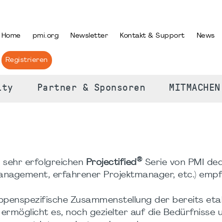
PRACHE AUSWÄHLEN
Home
pmi.org
Newsletter
Kontakt & Support
News
Registrieren
ity
Partner & Sponsoren
MITMACHEN
®
 sehr erfolgreichen
Projectified
Serie von PMI ded
management, erfahrener Projektmanager, etc.) empf
uppenspezifische Zusammenstellung der bereits eta
ermöglicht es, noch gezielter auf die Bedürfnisse 