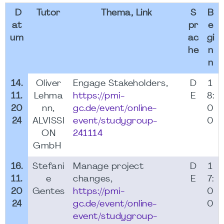
D
Tutor
Thema, Link
S
B
at
pr
e
um
ac
gi
he
n
n
14.
Oliver
Engage Stakeholders,
D
1
11.
Lehma
https://pmi-
E
8:
20
nn,
gc.de/event/online-
0
24
ALVISSI
event/studygroup-
0
ON
241114
GmbH
16.
Stefani
Manage project
D
1
11.
e
changes,
E
7:
20
Gentes
https://pmi-
0
24
gc.de/event/online-
0
event/studygroup-