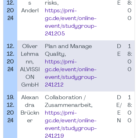
12.
s
risks,
E
8:
20
Anderl
https://pmi-
0
24
gc.de/event/online-
0
event/studygroup-
241205
12.
Oliver
Plan and Manage
D
1
12.
Lehma
Quality,
E
8:
20
nn,
https://pmi-
0
24
ALVISSI
gc.de/event/online-
0
ON
event/studygroup-
GmbH
241212
19.
Alexan
Collaboration /
D
1
12.
dra
Zusammenarbeit,
E/
8:
20
Brückn
https://pmi-
E
0
24
er
gc.de/event/online-
N
0
event/studygroup-
241219