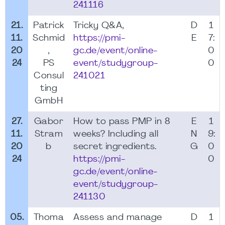
241116
21.
Patrick
Tricky Q&A,
D
1
11.
Schmid
https://pmi-
E
7:
20
,
gc.de/event/online-
0
24
PS
event/studygroup-
0
Consul
241021
ting
GmbH
27.
Gabor
How to pass PMP in 8
E
1
11.
Stram
weeks? Including all
N
9:
20
b
secret ingredients.
G
0
24
https://pmi-
0
gc.de/event/online-
event/studygroup-
241130
05.
Thoma
Assess and manage
D
1