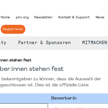
PRACHE AUSWÄHLEN
Home
pmi.org
Newsletter
Kontakt & Support
News
Registrieren
ity
Partner & Sponsoren
MITMACHEN
nnen stehen fest
er:innen stehen fest
h bekanntgeben zu können, dass die Auswahl der
hlossen ist. Dies ist die offizielle Liste:
Bewerber:in