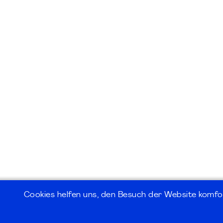
Cookies helfen uns, den Besuch der Website komfo
©2026
PMI Germany Chapter e.V.