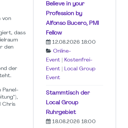
Believe in your
Profession by
m von
Alfonso Bucero, PMI
Fellow
iert, dass
ielraum
12.08.2026 18:00
ür den
Online-
Event
|
Kostenfrei-
end der
Event
|
Local Group
teht.
Event
 Panel-
Stammtisch der
itung“),
Local Group
 Chris
Ruhrgebiet
18.08.2026 18:00