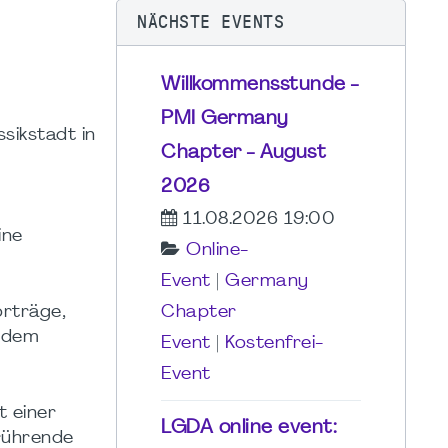
NÄCHSTE EVENTS
Willkommensstunde -
PMI Germany
sikstadt in
Chapter - August
2026
11.08.2026 19:00
ine
Online-
Event
|
Germany
orträge,
Chapter
 dem
Event
|
Kostenfrei-
Event
t einer
LGDA online event:
nrührende