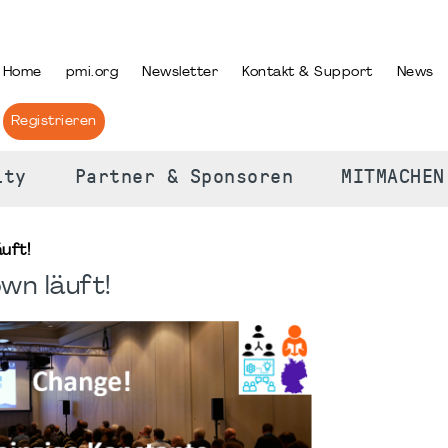
PRACHE AUSWÄHLEN
Home
pmi.org
Newsletter
Kontakt & Support
News
Registrieren
ity
Partner & Sponsoren
MITMACHEN
uft!
n läuft!