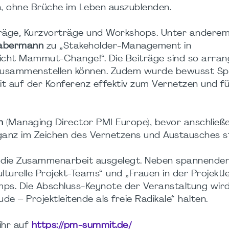
n, ohne Brüche im Leben auszublenden.
räge, Kurzvorträge und Workshops. Unter andere
Habermann
zu „Stakeholder-Management in
icht Mammut-Change!“. Die Beiträge sind so arrang
mm zusammenstellen können. Zudem wurde bewusst Sp
it auf der Konferenz effektiv zum Vernetzen und f
n
(Managing Director PMI Europe), bevor anschließ
 ganz im Zeichen des Vernetzens und Austausches s
f die Zusammenarbeit ausgelegt. Neben spannenden
turelle Projekt-Teams“ und „Frauen in der Projektle
ps. Die Abschluss-Keynote der Veranstaltung wird
 – Projektleitende als freie Radikale“ halten.
ihr auf
https://pm-summit.de/