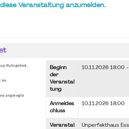
ür diese Veranstaltung anzumelden.
et
oup Ruhrgebiet,
Beginn
10.11.2026
18:00 
der
r im
Veranstal
tung
ine angeregte
Anmeldes
10.11.2026 18:00
chluss
Veranstal
Unperfekthaus Es