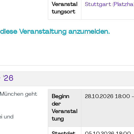
Veranstal
Stuttgart (Platzhal
tungsort
ür diese Veranstaltung anzumelden.
 '26
 München geht
Beginn
28.10.2026
18:00 
der
Veranstal
ei und
tung