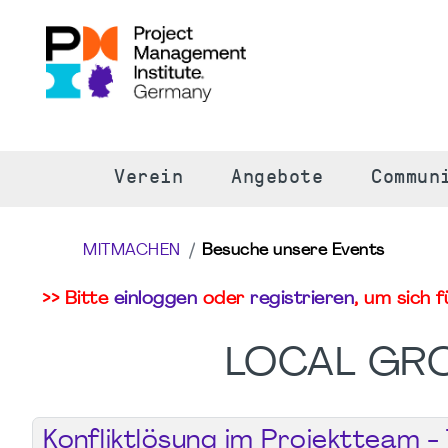
S
Verein
Angebote
Commun
MITMACHEN
Besuche unsere Events
>> Bitte
einloggen
oder
registrieren
, um sich 
LOCAL GR
Konfliktlösung im Projektteam -