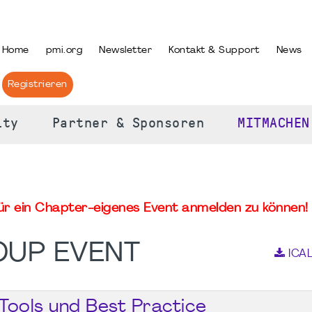
PRACHE AUSWÄHLEN
Home
pmi.org
Newsletter
Kontakt & Support
News
Registrieren
ity
Partner & Sponsoren
MITMACHEN
für ein Chapter-eigenes Event anmelden zu können! 
OUP EVENT
ICA
 Tools und Best Practice