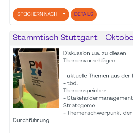
SPEICHERN NACH
DETAILS
Stammtisch Stuttgart - Oktob
Diskussion u.a. zu diesen
Themenvorschlägen:
- aktuelle Themen aus der
- tbd.
Themenspeicher:
- Stakeholdermanagement:
Strategeme
- Themenschwerpunkt der
Durchführung