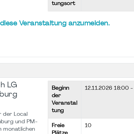
tungsort
ür diese Veranstaltung anzumelden.
h LG
Beginn
12.11.2026
18:00 -
nburg
der
Veranstal
tung
r der Local
nburg und PM-
Freie
10
um monatlichen
Plätze