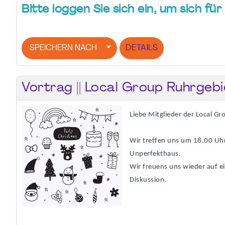
Bitte loggen Sie sich ein, um sich f
SPEICHERN NACH
DETAILS
Vortrag || Local Group Ruhrgebi
Liebe Mitglieder der Local Gr
Wir treffen uns um 18.00 Uh
Unperfekthaus.
Wir freuens uns wieder auf e
Diskussion.