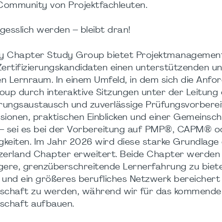
 Community von Projektfachleuten.
esslich werden – bleibt dran!
y Chapter Study Group bietet Projektmanagemen
Zertifizierungskandidaten einen unterstützenden u
en Lernraum. In einem Umfeld, in dem sich die Anf
roup durch interaktive Sitzungen unter der Leitung
hrungsaustausch und zuverlässige Prüfungsvorberei
sionen, praktischen Einblicken und einer Gemeinsch
 – sei es bei der Vorbereitung auf PMP®, CAPM® o
keiten. Im Jahr 2026 wird diese starke Grundlage 
rland Chapter erweitert. Beide Chapter werden 
igere, grenzüberschreitende Lernerfahrung zu biete
 und ein größeres berufliches Netzwerk bereichert 
erschaft zu werden, während wir für das kommende
nschaft aufbauen.