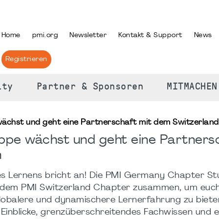
PRACHE AUSWÄHLEN
Home
pmi.org
Newsletter
Kontakt & Support
News
Registrieren
ity
Partner & Sponsoren
MITMACHEN
ächst und geht eine Partnerschaft mit dem Switzerland
ppe wächst und geht eine Partners
n
es Lernens bricht an! Die PMI Germany Chapter S
it dem PMI Switzerland Chapter zusammen, um euch
globalere und dynamischere Lernerfahrung zu biete
 Einblicke, grenzüberschreitendes Fachwissen und e