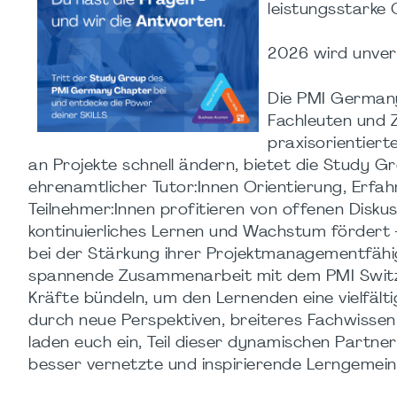
leistungsstarke
2026 wird unverg
Die PMI German
Fachleuten und 
praxisorientiert
an Projekte schnell ändern, bietet die Study G
ehrenamtlicher Tutor:Innen Orientierung, Erfa
Teilnehmer:Innen profitieren von offenen Diskus
kontinuierliches Lernen und Wachstum fördert
bei der Stärkung ihrer Projektmanagementfähig
spannende Zusammenarbeit mit dem PMI Switze
Kräfte bündeln, um den Lernenden eine vielfält
durch neue Perspektiven, breiteres Fachwissen
laden euch ein, Teil dieser dynamischen Partn
besser vernetzte und inspirierende Lerngemei