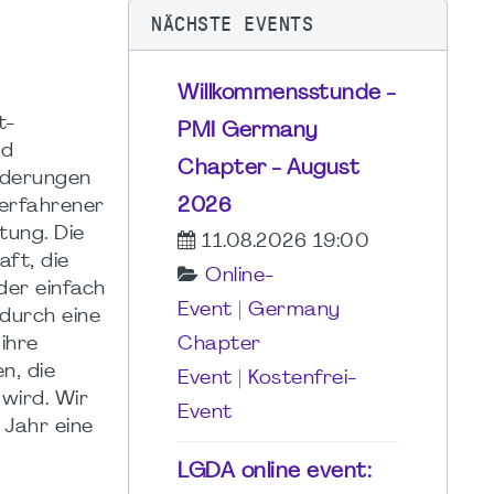
NÄCHSTE EVENTS
Willkommensstunde -
t-
PMI Germany
nd
Chapter - August
orderungen
2026
 erfahrener
tung. Die
11.08.2026 19:00
aft, die
Online-
der einfach
Event
|
Germany
durch eine
ihre
Chapter
n, die
Event
|
Kostenfrei-
wird. Wir
Event
 Jahr eine
LGDA online event: