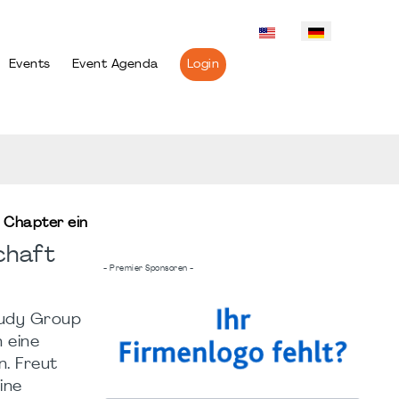
Events
Event Agenda
Login
 Chapter ein
chaft
- Premier Sponsoren -
tudy Group
 eine
n. Freut
ine