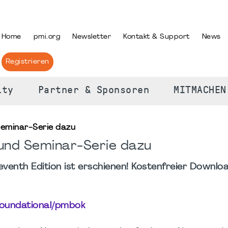
PRACHE AUSWÄHLEN
Home
pmi.org
Newsletter
Kontakt & Support
News
Registrieren
ity
Partner & Sponsoren
MITMACHEN
eminar-Serie dazu
und Seminar-Serie dazu
nth Edition ist erschienen! Kostenfreier Downloa
foundational/pmbok