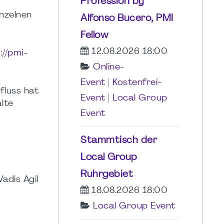
Profession by
nzelnen
Alfonso Bucero, PMI
Fellow
12.08.2026 18:00
://pmi-
Online-
Event
|
Kostenfrei-
fluss hat
Event
|
Local Group
lte
Event
Stammtisch der
Local Group
Ruhrgebiet
adis Agil
18.08.2026 18:00
Local Group Event