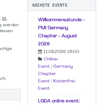
NÄCHSTE EVENTS
m
11.
Willkommensstunde -
ng werden
PMI Germany
 dessen
Chapter - August
2026
achige
11.08.2026 19:00
Online-
Event
|
Germany
Chapter
ch.
Event
|
Kostenfrei-
Event
LGDA online event: