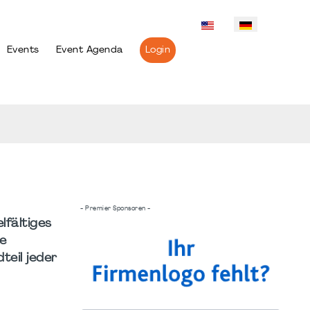
Events
Event Agenda
Login
- Premier Sponsoren -
lfältiges
de
teil jeder