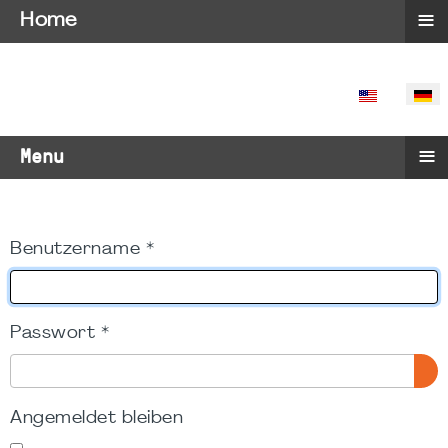
≡
Home
SPRACHE 
≡
Menu
Benutzername
*
Passwort
*
PA
Angemeldet bleiben