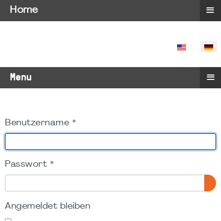
≡
Home
SPRACHE 
≡
Menu
Benutzername
*
Passwort
*
PA
Angemeldet bleiben