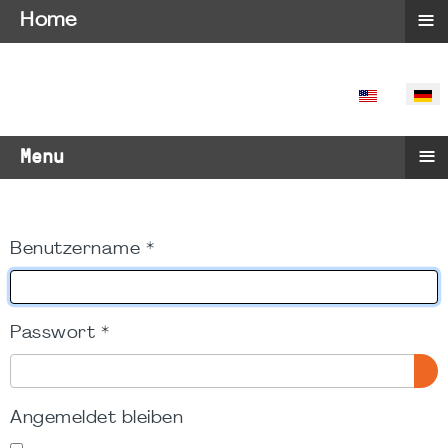
≡
Home
SPRACHE 
≡
Menu
Benutzername
*
Passwort
*
PA
Angemeldet bleiben