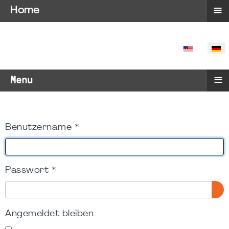
≡
Home
SPRACHE 
≡
Menu
Benutzername
*
Passwort
*
PA
Angemeldet bleiben