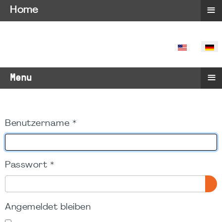
≡
Home
SPRACHE 
≡
Menu
Benutzername
*
Passwort
*
PA
Angemeldet bleiben