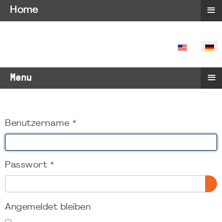
≡
Home
SPRACHE 
≡
Menu
Benutzername
*
Passwort
*
PA
Angemeldet bleiben