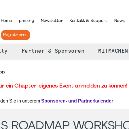
PRACHE AUSWÄHLEN
Home
pmi.org
Newsletter
Kontakt & Support
News
Registrieren
ity
Partner & Sponsoren
MITMACHEN
op
für ein Chapter-eigenes Event anmelden zu können! 
nden Sie in unserem
Sponsoren- und Partnerkalender
CES ROADMAP WORKSH